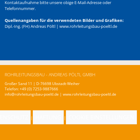
Kontaktaufnahme bitte unsere obige E-Mail-Adresse oder
Telefonnummer.
Quellenangaben für die verwendeten Bilder und Grafiken:
Dipl.-Ing. (FH) Andreas Pöltl |
www.rohrleitungsbau-poeltl.de
ROHRLEITUNGSBAU - ANDREAS PÖLTL GMBH
Großer Sand 11 | D-76698 Ubstadt-Weiher
Telefon: +49 (0) 7253-9887666
info@rohrleitungsbau-poeltl.de
|
www.rohrleitungsbau-poeltl.de
ENSCHUTZ
HAFTUNG
COOKIE EINSTELLUNGEN